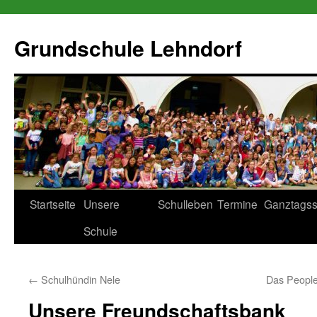
Zum
Inhalt
Grundschule Lehndorf
springen
Startseite
Unsere
Schulleben
Termine
Ganztagss
Schule
←
Schulhündin Nele
Das People
Unsere Freundschaftsbank